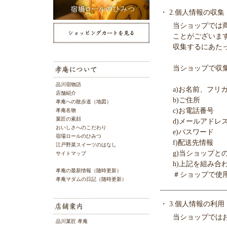
・ 2.個人情報の収集
当ショップでは
ことがございま
収集するにあた
当ショップで収
品川宿物語
a)お名前、フリ
店舗紹介
b)ご住所
孝庵への散歩道（地図）
c)お電話番号
孝庵名物
菓匠の素顔
d)メールアドレ
おいしさへのこだわり
e)パスワード
宿場ロールのひみつ
f)配送先情報
江戸野菜スイーツのはなし
g)当ショップと
サイトマップ
h)上記を組み
孝庵の最新情報（随時更新）
＃ショップで使
孝庵マダムの日記（随時更新）
・ 3.個人情報の利用
当ショップでは
品川菓匠 孝庵