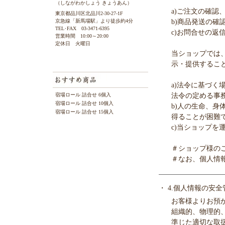
（しながわかしょう きょうあん）
a)ご注文の確認
東京都品川区北品川2-30-27-1F
b)商品発送の確
京急線「新馬場駅」より徒歩約4分
TEL･FAX 03-3471-6395
c)お問合せの返
営業時間 10:00～20:00
定休日 火曜日
当ショップでは
示・提供するこ
a)法令に基づ
法令の定める事
宿場ロール 詰合せ 6個入
宿場ロール 詰合せ 10個入
b)人の生命、
宿場ロール 詰合せ 15個入
得ることが困難
c)当ショップ
＃ショップ様の
＃なお、個人情
・ 4.個人情報の安全
お客様よりお預
組織的、物理的
準じた適切な取