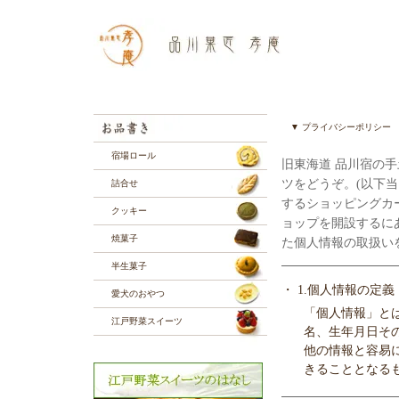
▼ プライバシーポリシー
宿場ロール
旧東海道 品川宿の
ツをどうぞ。(以下当
詰合せ
するショッピングカ
クッキー
ョップを開設するに
焼菓子
た個人情報の取扱い
半生菓子
・ 1.個人情報の定義
愛犬のおやつ
「個人情報」と
江戸野菜スイーツ
名、生年月日そ
他の情報と容易
きることとなる