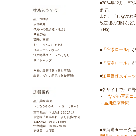
■2024年12月
ます。
また、「しながわ
品川宿物語
改定後の価格など、
店舗紹介
6395)
孝庵への散歩道（地図）
孝庵名物
菓匠の素顔
おいしさへのこだわり
■
『宿場ロール』
が
宿場ロールのひみつ
江戸野菜スイーツのはなし
サイトマップ
■
『宿場ロール』
が
孝庵の最新情報（随時更新）
■
江戸野菜スイーツ
孝庵マダムの日記（随時更新）
■各サイトで江戸
・
しながわ写真ニ
品川菓匠 孝庵
・
品川経済新聞
（しながわかしょう きょうあん）
東京都品川区北品川2-30-27-1F
京急線「新馬場駅」より徒歩約4分
TEL･FAX 03-3471-6395
営業時間 10:00～20:00
■東海道五十三次 
定休日 火曜日