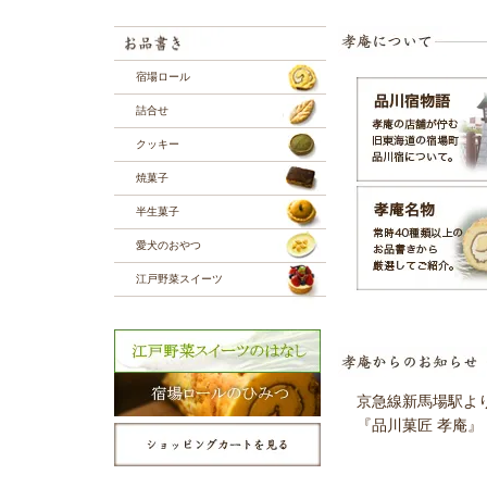
宿場ロール
詰合せ
クッキー
焼菓子
半生菓子
愛犬のおやつ
江戸野菜スイーツ
京急線新馬場駅よ
『品川菓匠 孝庵』